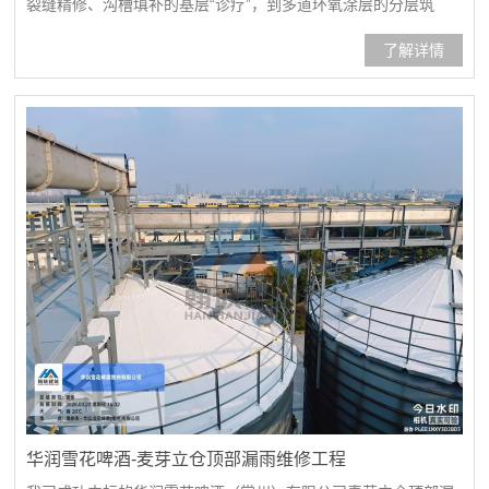
裂缝精修、沟槽填补的基层“诊疗”，到多道环氧涂层的分层筑
牢，再到聚氨酯超耐磨面漆的最终“赋能”，一套高标准施工工序
了解详情
将为新能源生产场景打造兼具高强度、耐磨、抗污、易清洁的工
业地面新样板。地面整体抛丸打磨处理裂缝处理、沟槽修复涂刷
环氧底漆涂刷第1遍环氧中涂涂刷第2遍环氧中涂环氧中涂砂浆层
打...
华润雪花啤酒-麦芽立仓顶部漏雨维修工程