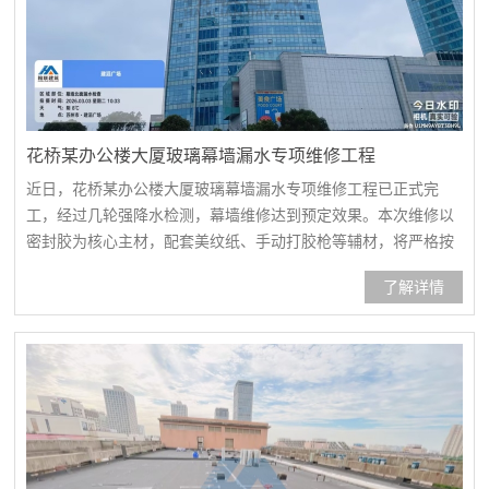
花桥某办公楼大厦玻璃幕墙漏水专项维修工程
近日，花桥某办公楼大厦玻璃幕墙漏水专项维修工程已正式完
工，经过几轮强降水检测，幕墙维修达到预定效果。本次维修以
密封胶为核心主材，配套美纹纸、手动打胶枪等辅材，将严格按
旧胶清除、基面清洁、打胶修整等规范工序推进，全力解决幕墙
了解详情
渗漏水问题，保障楼宇使用安全。大厦玻璃幕墙外立面人员入场
安全技术交底幕墙外立面问题点排查幕墙外立面问题点排查屋顶
四周槽钢螺栓孔洞屋顶四周槽钢螺栓孔洞屋顶四周装饰铝单板骨
架方管屋顶...