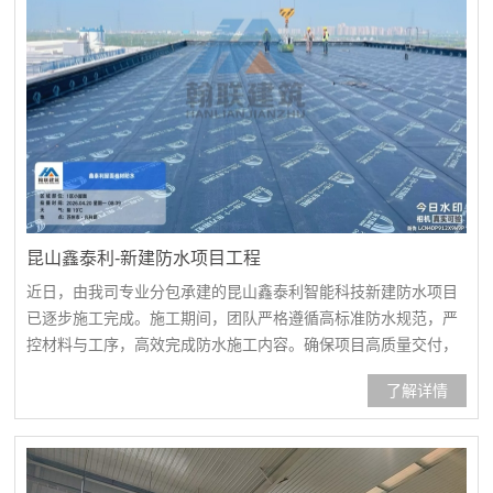
昆山鑫泰利-新建防水项目工程
近日，由我司专业分包承建的昆山鑫泰利智能科技新建防水项目
已逐步施工完成。施工期间，团队严格遵循高标准防水规范，严
控材料与工序，高效完成防水施工内容。确保项目高质量交付，
既彰显我司专业防水施工实力，也为鑫泰利智能项目后续运营筑
了解详情
牢防护根基。人员入场培训、安全技术交底基层处理基层处理屋
面防水涂料喷涂施工屋面防水涂料喷涂施工屋面基层处理剂喷涂
施工卷材铺贴卷材铺贴卷材铺贴完工效果闭水试验闭水试验