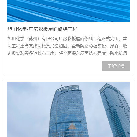
旭川化学-厂房彩板屋面修缮工程
旭川化学（苏州）有限公司厂房彩板屋面修缮工程正式完工。本
次工程重点完成次檩条加装加固、全新防腐彩板铺设、屋脊、收
边板安装等多道核心工序，将全面提升屋面结构强度与防水抗风
性能。项目全程严守化工企业施工安全规范，在不影响日常生产
了解详情
的前提下，为企业筑牢安全生产的硬件屏障。人员进场、安全技
术交底次檩条安装次檩条安装彩板安装彩板安装彩板安装锁边固
定屋脊安装收边板安装节点打胶密封完工效果完工效果施工前完
工后