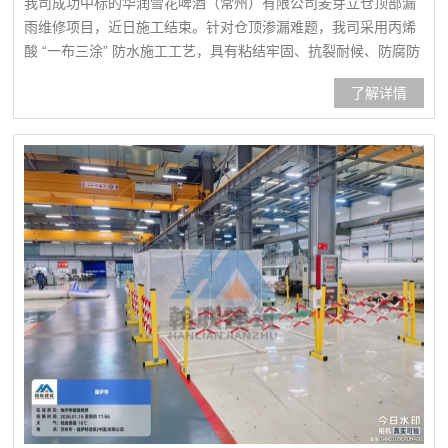
我司成功中标的华润雪花啤酒（常州）有限公司麦芽立仓顶部漏
雨维修项目，近日施工结束。针对仓顶渗漏难题，我司采用丙烯
酸 “一布三涂” 防水施工工艺，具有粘结牢固、抗裂耐候、防腐防
潮、施工快捷等优势，可有效杜绝渗漏隐患，为厂区生产安全提
了解详情
供可靠保障。入场培训丙烯酸防水“三涂一布”施工丙烯酸防水“三
涂一布”施工丙烯酸防水“三涂一布”施工丙烯酸防水“三涂一布”施
工丙烯酸防水“三涂一布”施工丙烯酸防水“三涂一布...