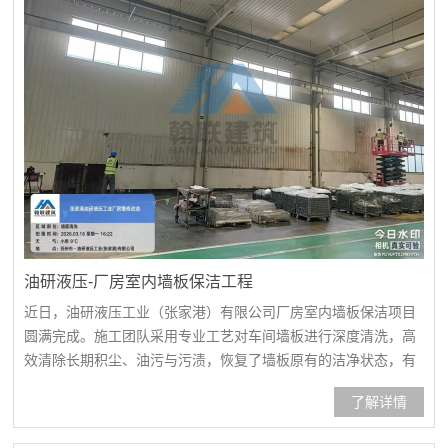
油研液压-厂房室内墙板保洁工程
近日，油研液压工业（张家港）有限公司厂房室内墙板保洁项目
圆满完成。施工团队采用专业工艺对车间墙板进行深度清洗，高
效清除长期积尘、油污与污渍，恢复了墙板原有的洁净状态，有
效改善了生产环境，助力企业打造整洁有序、规范标准的现代化
了解详情
生产空间。人员进场、安全技术交底厂房室内墙板保洁清洗厂房
室内墙板保洁清洗厂房室内墙板保洁清洗厂房室内墙板保洁清洗