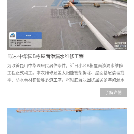
昆达-中华园B栋屋面渗漏水维修工程
为改善昆山中华园居民居住条件，近日小区B栋屋面渗漏水维修
工程正式动工。本次维修涵盖太阳能管架拆除、屋面基层清理找
平、防水卷材铺设等多道工序，将彻底解决困扰居民多年的漏水
顽疾，推动老旧小区居住品质提档升级。人员进场、安全技术交
了解详情
底太阳能管架拆除太阳能管架拆除基层清理节点加强处理管根等
节点加强处理非固化+SBS页岩面防水卷材施工非固化+SBS页岩
面防水卷材施工非固化+SBS页岩面防水卷材施工非固化+SB...